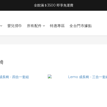
全館滿＄3500 即享免運費
嬰兒揹巾
所有配件
特惠專區
全台門市據點
椅