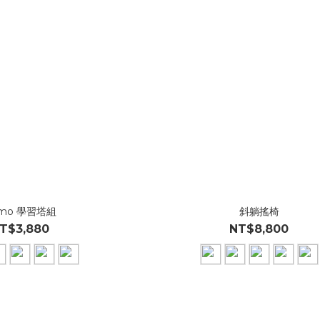
mo 學習塔組
斜躺搖椅
T$3,880
NT$8,800