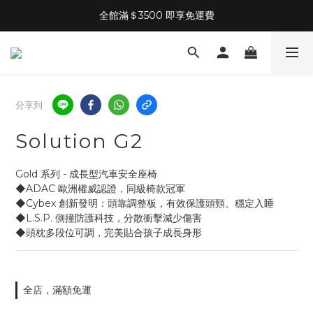
全館滿＄3500 即享免運費
分享到
Solution G2
Gold 系列 - 成長型汽車安全座椅 
◆ADAC 歐洲權威認證，同級椅款冠軍
◆Cybex 創新發明：頭靠調整板，有效保護頭頸、穩定入睡
◆L.S.P. 側撞防護科技，分散衝擊減少傷害
◆頭枕多段位可調，完美貼合孩子成長身形
全店，滿額免運