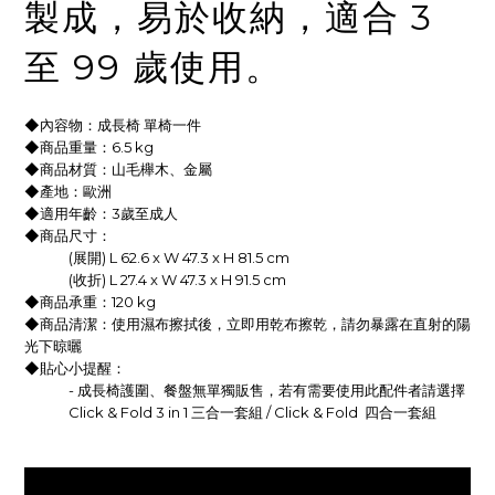
製成，易於收納，適合 3
至 99 歲使用。
◆內容物：成長椅 單椅一件
◆商品重量：6.5 kg
◆商品材質：山毛櫸木、金屬
◆產地：歐洲
◆適用年齡：3歲至成人
◆商品尺寸：
(展開) L 62.6 x W 47.3 x H 81.5 cm
(收折) L 27.4 x W 47.3 x H 91.5 cm
◆商品承重：120 kg
◆商品清潔：使用濕布擦拭後，立即用乾布擦乾，請勿暴露在直射的陽
光下晾曬
◆貼心小提醒：
- 成長椅護圍、餐盤無單獨販售，若有需要使用此配件者請選擇
Click & Fold 3 in 1 三合一套組 / Click & Fold 四合一套組