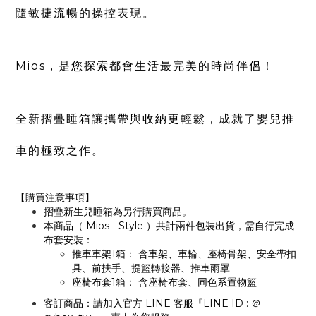
隨敏捷流暢的操控表現。
Mios，是您探索都會生活最完美的時尚伴侶！
全新摺疊睡箱讓攜帶與收納更輕鬆，成就了嬰兒推
車的極致之作。
【購買注意事項】
摺疊新生兒睡箱為另行購買商品。
本商品（ Mios - Style ）共計兩件包裝出貨，需自行完成
布套安裝：
推車車架1箱： 含車架、車輪、座椅骨架、安全帶扣
具、前扶手、提籃轉接器、推車雨罩
座椅布套1箱： 含座椅布套、同色系置物籃
客訂商品：請加入官方 LINE 客服『LINE ID : ＠